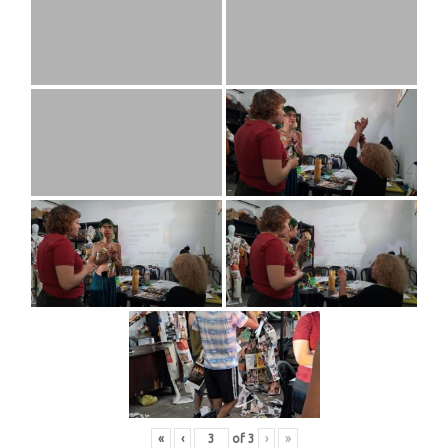
«
‹
of
3
›
»